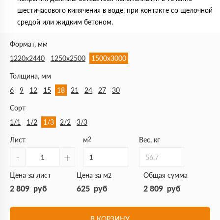
шестичасового кипячения в воде, при контакте со щелочной
средой или жидким бетоном.
Формат, мм
1220х2440
1250х2500
1500х3000
Толщина, мм
6
9
12
15
18
21
24
27
30
Сорт
1/1
1/2
1/3
2/2
3/3
Лист
м
2
Вес, кг
-
+
56.7
Цена за лист
Цена за м
Общая сумма
2
2 809
руб
625
руб
2 809
руб
В КОРЗИНУ