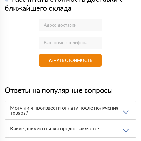
ближайшего склада
УЗНАТЬ СТОИМОСТЬ
Ответы на популярные вопросы
Могу ли я произвести оплату после получения
товара?
Да, мы обычно требуем оплаты после доставки товара.
Тем не менее, если качество полученных вами товаров
Какие документы вы предоставляете?
неприемлемо, вы можете отказаться от них.
Мы предоставляем все необходимые документы, такие