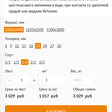
шестичасового кипячения в воде, при контакте со щелочной
средой или жидким бетоном.
Формат, мм
1220х2440
1250х2500
1500х3000
Толщина, мм
6
9
12
15
18
21
24
27
30
Сорт
1/1
1/2
1/3
2/2
3/3
Лист
м
2
Вес, кг
-
+
43.8
Цена за лист
Цена за м
Общая сумма
2
3 029
руб
1 017
руб
3 029
руб
В КОРЗИНУ