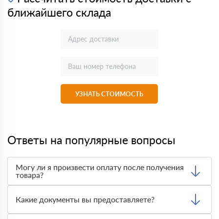
ближайшего склада
УЗНАТЬ СТОИМОСТЬ
Ответы на популярные вопросы
Могу ли я произвести оплату после получения
товара?
Да, мы обычно требуем оплаты после доставки товара.
Тем не менее, если качество полученных вами товаров
Какие документы вы предоставляете?
неприемлемо, вы можете отказаться от них.
Мы предоставляем все необходимые документы, такие