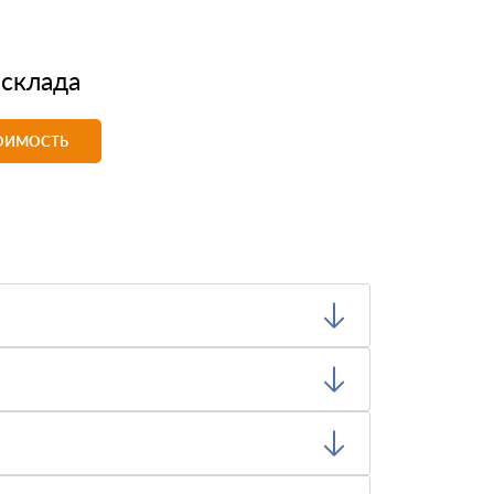
 склада
ТОИМОСТЬ
иемлемо, вы можете отказаться от них.
транспортные документы, на каждый
а команда логистов определит цену и график