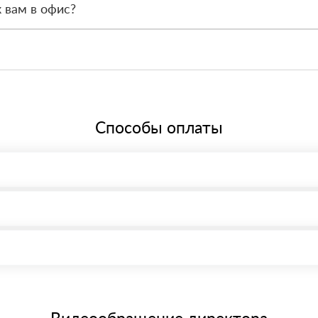
 вам в офис?
Петербург, Мурино, Кооперативная 20б, часы работы офиса с 9.00 ч.
ере 20%, что соответствует общей системе налогообложения.
Способы оплаты
, возможна через системы электронных платежей.
иема материала после проверки качества и количества заказанного
15 и не более 19 символов
е номенклатуру товара, количество. После оплаты осуществляется 
щим банковским картам