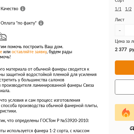
Сорт
Качество
1/1
1/2
Лист
Оплата "по факту"
-
Цена за л
им помочь построить Ваш дом.
2 377
р
е
или
оставляйте заявку
, будем рады
мочь!
ого материала от обычной фанеры сводится к
еены защитной водостойкой пленкой для усиления
стретить у большинства салонов
и производителя ламинированной фанеры Свеза
иала.
что условия и сам процесс изготовления
 способа производства обычной фанерной плиты,
ристики.
тик, что определены ГОСТом Р №53920-2010:
ы используется фанера 1-2 сорта, с классом