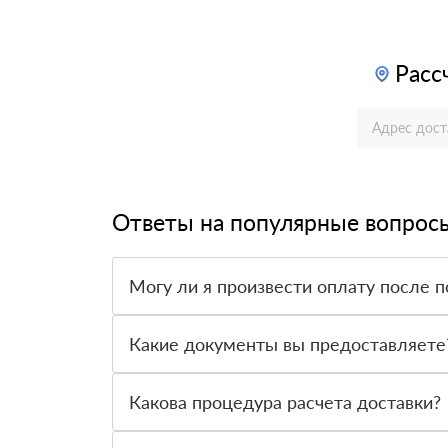
Расс
Ответы на популярные вопрос
Могу ли я произвести оплату после п
Да, мы обычно требуем оплаты после доставки 
Какие документы вы предоставляете
Мы предоставляем все необходимые документы,
предлагаемый нами товар.
Какова процедура расчета доставки?
Как только вы оформите заявку, с вами свяжет