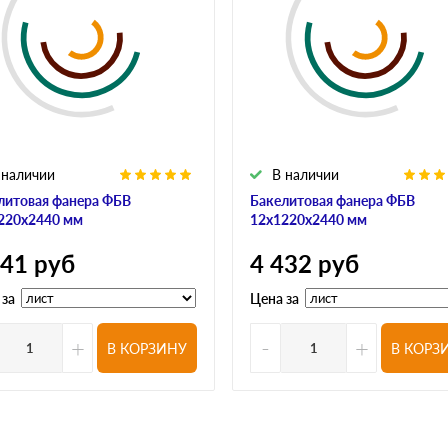
 наличии
В наличии
литовая фанера ФБВ
Бакелитовая фанера ФБВ
220х2440 мм
12х1220х2440 мм
741
руб
4 432
руб
 за
Цена за
+
-
+
В КОРЗИНУ
В КОРЗ