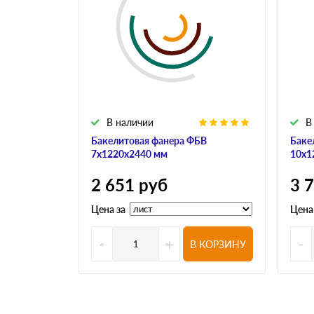
В наличии
В
Бакелитовая фанера ФБВ
Баке
7х1220х2440 мм
10х1
2 651
руб
3 
Цена за
Цена
-
+
-
В КОРЗИНУ