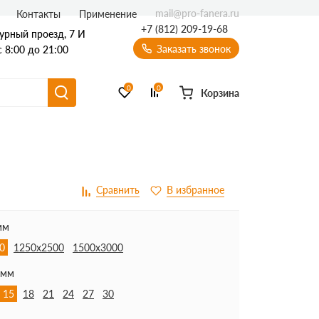
mail@pro-fanera.ru
Контакты
Применение
+7 (812) 209-19-68
урный проезд, 7 И
Заказать звонок
 8:00 до 21:00
0
0
Корзина
мм
0
1250х2500
1500х3000
 мм
15
18
21
24
27
30