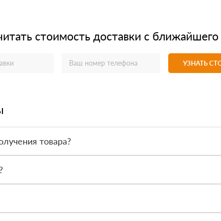
читать стоимость доставки с ближайшего
УЗНАТЬ С
ы
олучения товара?
товара. Тем не менее, если качество полученных вами товаров непр
?
 такие как сертификаты подлинности, удостоверения качества и 
ся менеджер, чтобы обсудить особенности заказа. После этого наш