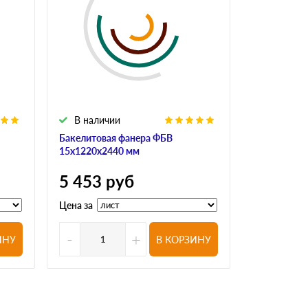
В наличии
В налич
Бакелитовая фанера ФБВ
Бакелитова
15х1220х2440 мм
18х1220х24
5 453
руб
6 413
р
Цена за
Цена за
-
+
-
ИНУ
В КОРЗИНУ