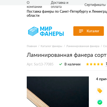
О
Доставка и
Сертификаты
компании
оплата
Поставка фанеры по Санкт-Петербургу и Ленингр
области
Каталог
Перейти в каталог
Главная
Каталог фанеры
Ламинированная фанера
Со
Ламинированная фанера сорт
Продуктовые
Фанера ФК
Фанера ФС
линейки
Ламинирова
Арт. Sor13-77085
В наличии
По применению
Транспортн
По толщине
Бакелитова
Бакелитова
По сорту
4 при
По размеру