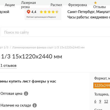
Лазерная
Акции
Распил
Фрезеровка
Отзывы
резка
адской
Санкт-Петербург, Макулат
Часы работы: ежедневно с
рт 1/3
Ламинированная фанера сорт 1/3 15х1220х2440 мм
 1/3 15х1220х2440 мм
Ф
нная фанера
11 отзывов
ая фанера
я фанера ФБВ
я фанера ФБС
Формат, 
чины купить лист фанеры у нас
1220х244
Оптовая цена
Толщина,
6
9
12
Наличие на складе