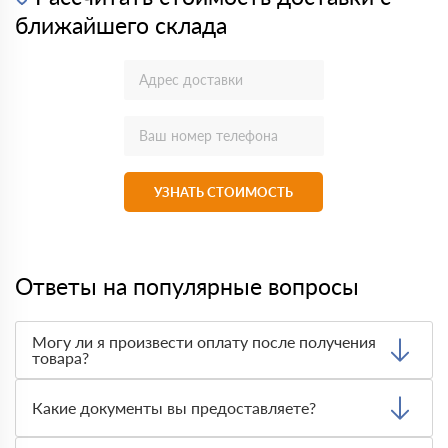
ближайшего склада
УЗНАТЬ СТОИМОСТЬ
Ответы на популярные вопросы
Могу ли я произвести оплату после получения
товара?
Да, мы обычно требуем оплаты после доставки товара.
Тем не менее, если качество полученных вами товаров
Какие документы вы предоставляете?
неприемлемо, вы можете отказаться от них.
Мы предоставляем все необходимые документы, такие