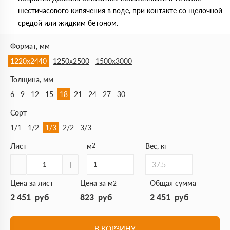
шестичасового кипячения в воде, при контакте со щелочной
средой или жидким бетоном.
Формат, мм
1220х2440
1250х2500
1500х3000
Толщина, мм
6
9
12
15
18
21
24
27
30
Сорт
1/1
1/2
1/3
2/2
3/3
Лист
м
2
Вес, кг
-
+
37.5
Цена за лист
Цена за м
Общая сумма
2
2 451
руб
823
руб
2 451
руб
В КОРЗИНУ