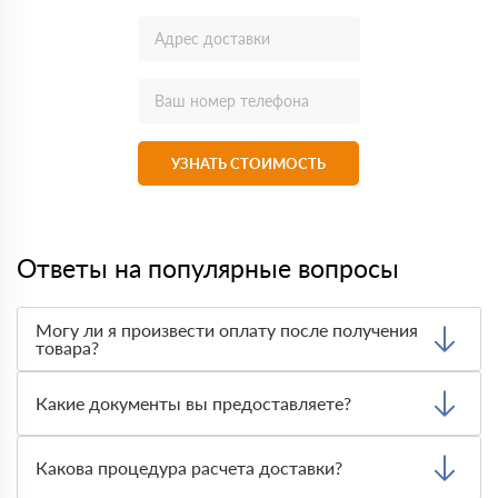
УЗНАТЬ СТОИМОСТЬ
Ответы на популярные вопросы
Могу ли я произвести оплату после получения
товара?
Да, мы обычно требуем оплаты после доставки товара.
Тем не менее, если качество полученных вами товаров
Какие документы вы предоставляете?
неприемлемо, вы можете отказаться от них.
Мы предоставляем все необходимые документы, такие
как сертификаты подлинности, удостоверения качества
Какова процедура расчета доставки?
и транспортные документы, на каждый предлагаемый