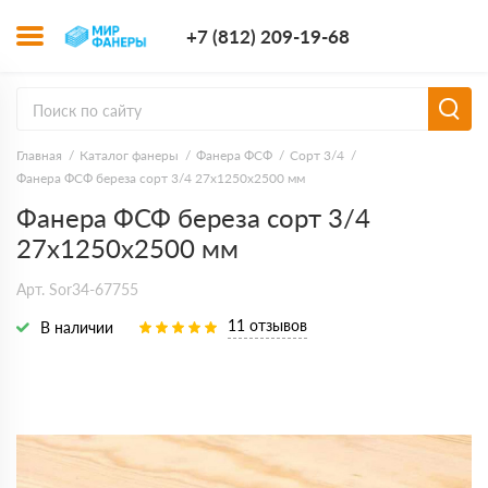
+7 (812) 209-1
+7 (812) 209-19-68
Заказать з
Главная
Каталог фанеры
Фанера ФСФ
Сорт 3/4
Фанера ФСФ береза сорт 3/4 27х1250х2500 мм
Фанера ФСФ береза сорт 3/4
27х1250х2500 мм
Арт. Sor34-67755
11 отзывов
В наличии