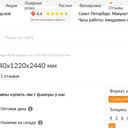
Лазерная
Акции
Распил
Фрезеровка
Отзывы
резка
адской
Санкт-Петербург, Макулат
Часы работы: ежедневно с
ера ФСФ береза сорт 3/4 40х1220х2440 мм
 40х1220х2440 мм
Ф
нная фанера
11 отзывов
ая фанера
я фанера ФБВ
я фанера ФБС
Формат, 
чины купить лист фанеры у нас
1220х244
Оптовая цена
Толщина,
4
5
6
Наличие на складе
40