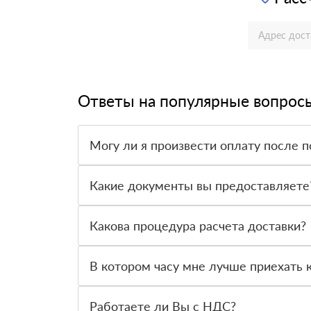
Ответы на популярные вопрос
Могу ли я произвести оплату после п
Да, мы обычно требуем оплаты после доставки 
Какие документы вы предоставляете
Мы предоставляем все необходимые документы,
предлагаемый нами товар.
Какова процедура расчета доставки?
Как только вы оформите заявку, с вами свяжет
доставки и сообщит вам эту информацию.
В котором часу мне лучше приехать к
Приглашаем вас посетить нас по адресу: Санкт-
Работаете ли Вы с НДС?