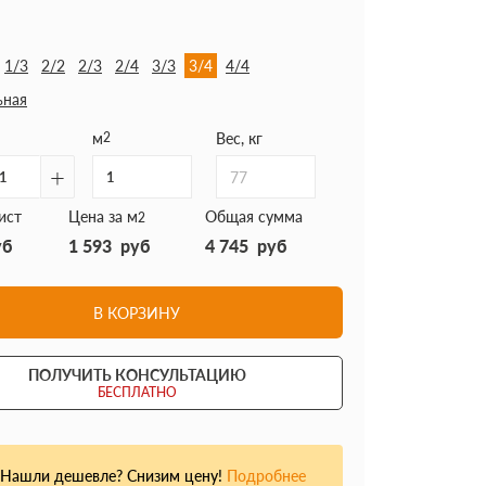
1/3
2/2
2/3
2/4
3/3
3/4
4/4
ьная
м
2
Вес, кг
+
77
ист
Цена за м
Общая сумма
2
уб
1 593
руб
4 745
руб
В КОРЗИНУ
ПОЛУЧИТЬ КОНСУЛЬТАЦИЮ
БЕСПЛАТНО
Нашли дешевле? Снизим цену!
Подробнее