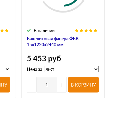
В наличии
В налич
Бакелитовая фанера ФБВ
Бакелитова
15х1220х2440 мм
18х1220х24
5 453
руб
6 413
р
Цена за
Цена за
-
+
-
ИНУ
В КОРЗИНУ