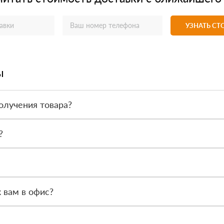
УЗНАТЬ С
ы
олучения товара?
товара. Тем не менее, если качество полученных вами товаров непр
?
 такие как сертификаты подлинности, удостоверения качества и 
ся менеджер, чтобы обсудить особенности заказа. После этого наш
 вам в офис?
Петербург, Мурино, Кооперативная 20б, часы работы офиса с 9.00 ч.