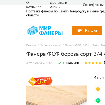
О
Доставка и
Сертификаты
компании
оплата
Поставка фанеры по Санкт-Петербургу и Ленингр
области
Каталог
Перейти в каталог
Главная
Каталог фанеры
Фанера ФСФ
Сорт 3/4
Фан
Фанера ФСФ береза сорт 3/4
Продуктовые
Фанера ФК
Фанера ФС
линейки
Ламинирова
Арт. Sor34-67746
В наличии
По применению
Транспортн
По толщине
Бакелитова
Бакелитова
По сорту
4 при
По размеру