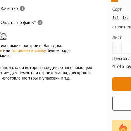
Качество
Сорт
1/1
1/2
Оплата "по факту"
строител
Лист
им помочь построить Ваш дом.
-
е
или
оставляйте заявку
, будем рады
мочь!
Цена за л
4 745
р
з шпона, слои которого соединяются с помощью
ие: для ремонта и строительства, для кровли,
изготовление тары и упаковки и т.д.