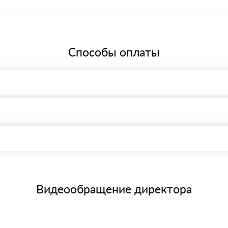
ере 20%, что соответствует общей системе налогообложения.
Способы оплаты
, возможна через системы электронных платежей.
иема материала после проверки качества и количества заказанного
15 и не более 19 символов
е номенклатуру товара, количество. После оплаты осуществляется 
щим банковским картам
Видеообращение директора