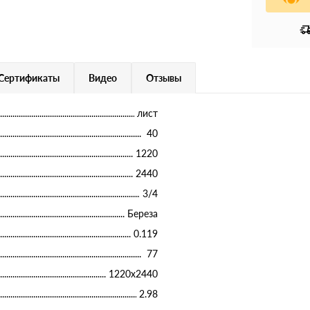
Сертификаты
Видео
Отзывы
лист
40
1220
2440
3/4
Береза
0.119
77
1220х2440
2.98