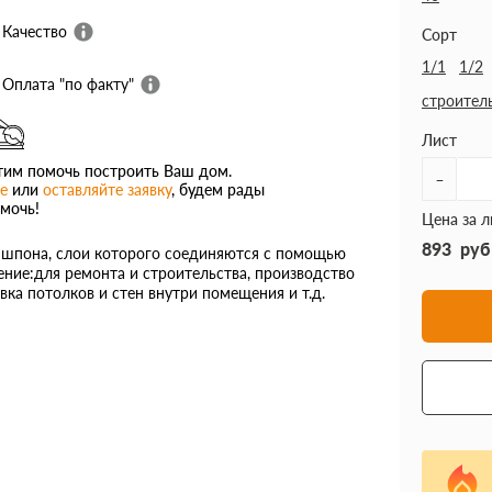
Качество
Сорт
1/1
1/2
Оплата "по факту"
строител
Лист
им помочь построить Ваш дом.
-
е
или
оставляйте заявку
, будем рады
мочь!
Цена за л
893
руб
з шпона, слои которого соединяются с помощью
ние:для ремонта и строительства, производство
вка потолков и стен внутри помещения и т.д.