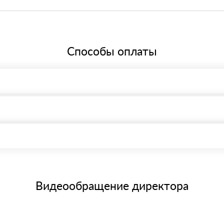
ере 20%, что соответствует общей системе налогообложения.
Способы оплаты
, возможна через системы электронных платежей.
иема материала после проверки качества и количества заказанного
15 и не более 19 символов
е номенклатуру товара, количество. После оплаты осуществляется 
щим банковским картам
Видеообращение директора