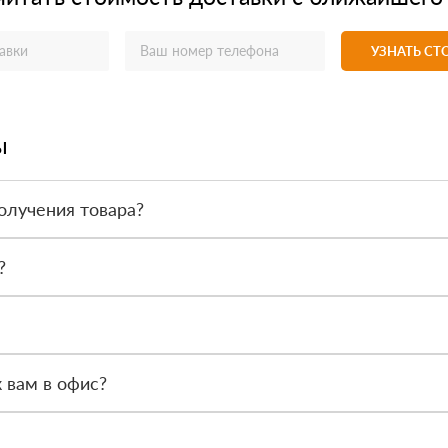
УЗНАТЬ С
ы
олучения товара?
товара. Тем не менее, если качество полученных вами товаров непр
?
 такие как сертификаты подлинности, удостоверения качества и 
ся менеджер, чтобы обсудить особенности заказа. После этого наш
 вам в офис?
Петербург, Мурино, Кооперативная 20б, часы работы офиса с 9.00 ч.