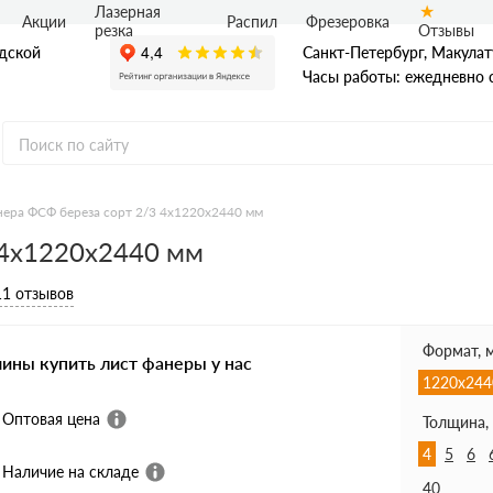
Лазерная
Акции
Распил
Фрезеровка
Отзывы
резка
адской
Санкт-Петербург, Макулат
Часы работы: ежедневно с
ера ФСФ береза сорт 2/3 4х1220х2440 мм
 4х1220х2440 мм
Ф
нная фанера
11 отзывов
ая фанера
я фанера ФБВ
я фанера ФБС
Формат, 
чины купить лист фанеры у нас
1220х244
Оптовая цена
Толщина,
4
5
6
Наличие на складе
40