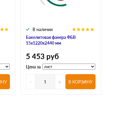
В наличии
В налич
Бакелитовая фанера ФБВ
Бакелитова
15х1220х2440 мм
18х1220х24
5 453
руб
6 413
р
Цена за
Цена за
-
+
-
ИНУ
В КОРЗИНУ