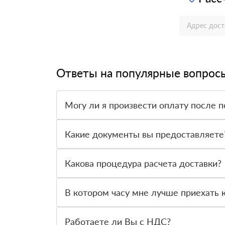
Ответы на популярные вопрос
Могу ли я произвести оплату после п
Да, мы обычно требуем оплаты после доставки 
Какие документы вы предоставляете
Мы предоставляем все необходимые документы,
предлагаемый нами товар.
Какова процедура расчета доставки?
Как только вы оформите заявку, с вами свяжет
доставки и сообщит вам эту информацию.
В котором часу мне лучше приехать к
Приглашаем вас посетить нас по адресу: Санкт-
Работаете ли Вы с НДС?