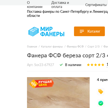
О
Доставка и
Сертификаты
компании
оплата
Поставка фанеры по Санкт-Петербургу и Ленингр
области
Каталог
Перейти в каталог
Главная
Каталог фанеры
Фанера ФСФ
Сорт 2/3
Фан
Фанера ФСФ береза сорт 2/3
Продуктовые
Фанера ФК
Фанера ФС
линейки
Ламинирова
Арт. Sor23-67927
В наличии
По применению
Транспортн
По толщине
Бакелитова
Бакелитова
По сорту
4 при
По размеру