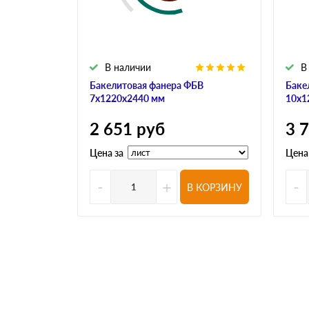
В наличии
В
Бакелитовая фанера ФБВ
Баке
7х1220х2440 мм
10х1
2 651
руб
3 
Цена за
Цена
-
+
-
В КОРЗИНУ