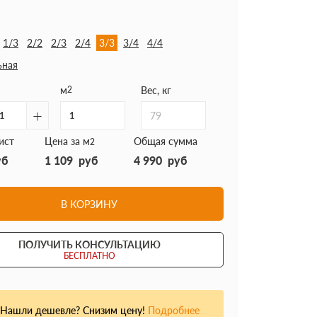
1/3
2/2
2/3
2/4
3/3
3/4
4/4
ьная
м
2
Вес, кг
+
79
ист
Цена за м
Общая сумма
2
уб
1 109
руб
4 990
руб
В КОРЗИНУ
ПОЛУЧИТЬ КОНСУЛЬТАЦИЮ
БЕСПЛАТНО
Нашли дешевле? Снизим цену!
Подробнее