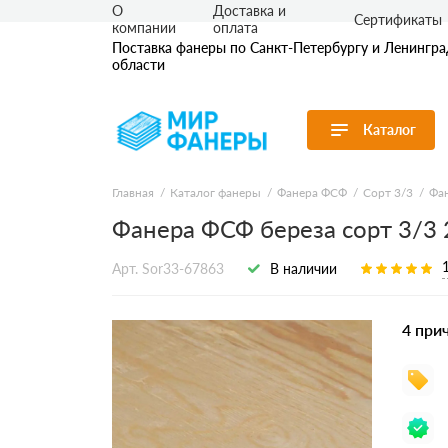
О
Доставка и
Сертификаты
компании
оплата
Поставка фанеры по Санкт-Петербургу и Ленингр
области
Каталог
Перейти в каталог
Главная
Каталог фанеры
Фанера ФСФ
Сорт 3/3
Фан
Фанера ФСФ береза сорт 3/3
Продуктовые
Фанера ФК
Фанера ФС
линейки
Ламинирова
Арт. Sor33-67863
В наличии
По применению
Транспортн
По толщине
Бакелитова
Бакелитова
По сорту
4 при
По размеру