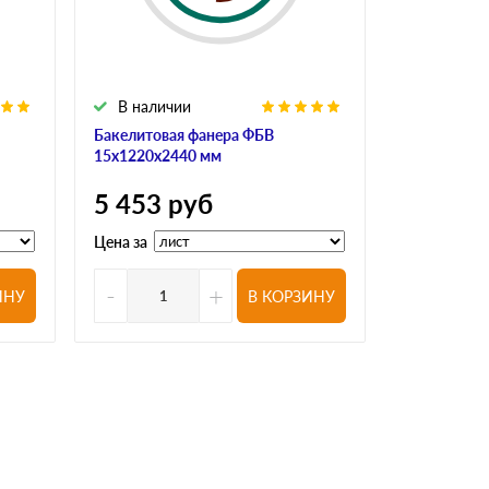
В наличии
В налич
Бакелитовая фанера ФБВ
Бакелитова
15х1220х2440 мм
18х1220х24
5 453
руб
6 413
р
Цена за
Цена за
-
+
-
ИНУ
В КОРЗИНУ