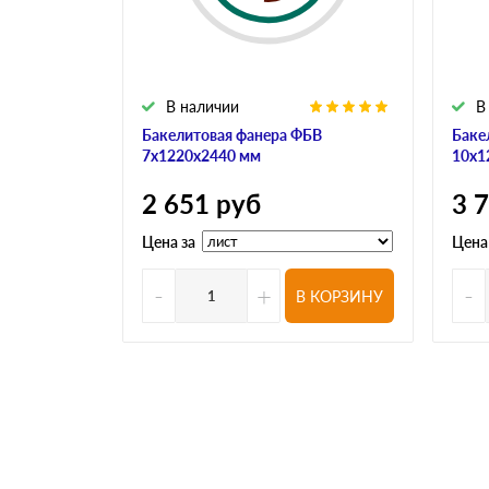
В наличии
В
Бакелитовая фанера ФБВ
Баке
7х1220х2440 мм
10х1
2 651
руб
3 
Цена за
Цена
-
+
-
В КОРЗИНУ