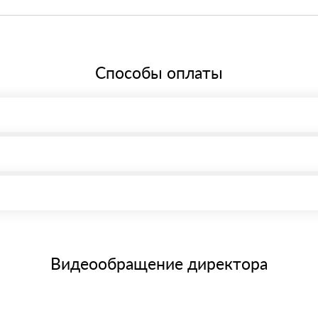
ере 20%, что соответствует общей системе налогообложения.
Способы оплаты
, возможна через системы электронных платежей.
иема материала после проверки качества и количества заказанного
15 и не более 19 символов
е номенклатуру товара, количество. После оплаты осуществляется 
щим банковским картам
Видеообращение директора