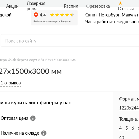
Лазерная
Акции
Распил
Фрезеровка
Отзывы
резка
адской
Санкт-Петербург, Макулат
Часы работы: ежедневно с
ера ФСФ береза сорт 3/3 27х1500х3000 мм
 27х1500х3000 мм
Ф
нная фанера
11 отзывов
ая фанера
я фанера ФБВ
я фанера ФБС
Формат, 
чины купить лист фанеры у нас
1220х244
Оптовая цена
Толщина,
4
5
6
Наличие на складе
40