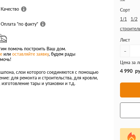
Качество
Сорт
1/1
1/2
Оплата "по факту"
строител
Лист
им помочь построить Ваш дом.
-
е
или
оставляйте заявку
, будем рады
мочь!
Цена за л
4 990
р
з шпона, слои которого соединяются с помощью
ие: для ремонта и строительства, для кровли,
изготовление тары и упаковки и т.д.