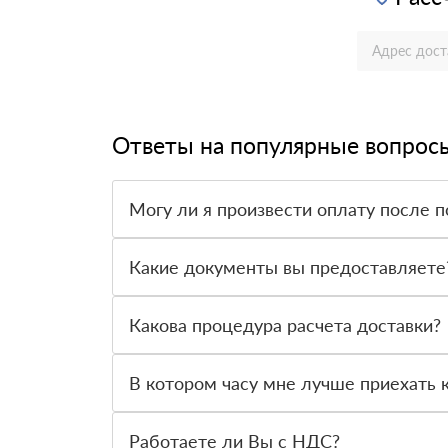
Ответы на популярные вопрос
Могу ли я произвести оплату после п
Да, мы обычно требуем оплаты после доставки 
Какие документы вы предоставляете
Мы предоставляем все необходимые документы,
предлагаемый нами товар.
Какова процедура расчета доставки?
Как только вы оформите заявку, с вами свяжет
доставки и сообщит вам эту информацию.
В котором часу мне лучше приехать к
Приглашаем вас посетить нас по адресу: Санкт-
Работаете ли Вы с НДС?