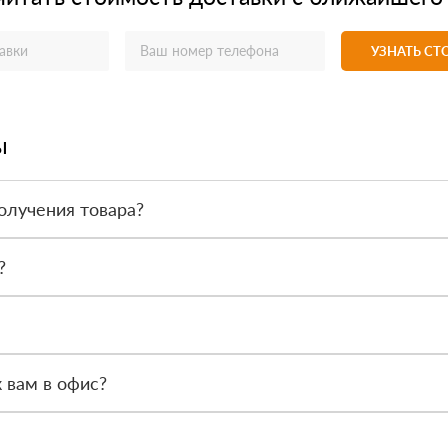
УЗНАТЬ С
ы
олучения товара?
товара. Тем не менее, если качество полученных вами товаров непр
?
 такие как сертификаты подлинности, удостоверения качества и 
ся менеджер, чтобы обсудить особенности заказа. После этого наш
 вам в офис?
Петербург, Мурино, Кооперативная 20б, часы работы офиса с 9.00 ч.