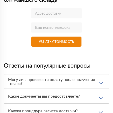
УЗНАТЬ СТОИМОСТЬ
Ответы на популярные вопросы
Могу ли я произвести оплату после получения
товара?
Да, мы обычно требуем оплаты после доставки товара.
Тем не менее, если качество полученных вами товаров
Какие документы вы предоставляете?
неприемлемо, вы можете отказаться от них.
Мы предоставляем все необходимые документы, такие
как сертификаты подлинности, удостоверения качества
Какова процедура расчета доставки?