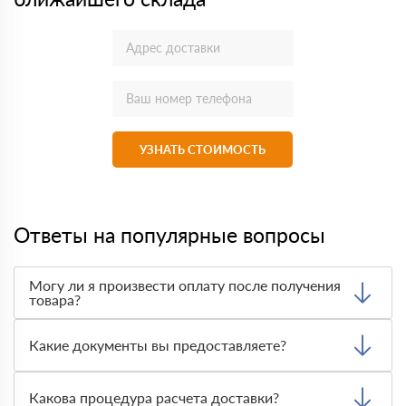
УЗНАТЬ СТОИМОСТЬ
Ответы на популярные вопросы
Могу ли я произвести оплату после получения
товара?
Да, мы обычно требуем оплаты после доставки товара.
Тем не менее, если качество полученных вами товаров
Какие документы вы предоставляете?
неприемлемо, вы можете отказаться от них.
Мы предоставляем все необходимые документы, такие
как сертификаты подлинности, удостоверения качества
Какова процедура расчета доставки?