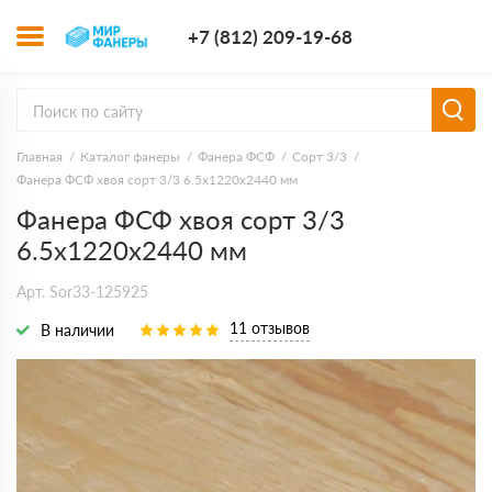
+7 (812) 209-1
+7 (812) 209-19-68
Заказать з
Главная
Каталог фанеры
Фанера ФСФ
Сорт 3/3
Фанера ФСФ хвоя сорт 3/3 6.5х1220х2440 мм
Фанера ФСФ хвоя сорт 3/3
6.5х1220х2440 мм
Арт. Sor33-125925
11 отзывов
В наличии