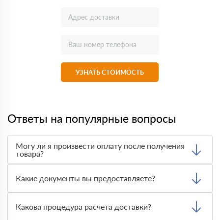
УЗНАТЬ СТОИМОСТЬ
Ответы на популярные вопросы
Могу ли я произвести оплату после получения
товара?
Да, мы обычно требуем оплаты после доставки товара.
Тем не менее, если качество полученных вами товаров
Какие документы вы предоставляете?
неприемлемо, вы можете отказаться от них.
Мы предоставляем все необходимые документы, такие
как сертификаты подлинности, удостоверения качества
Какова процедура расчета доставки?
и транспортные документы, на каждый предлагаемый