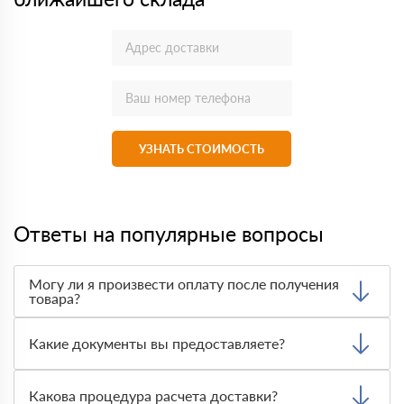
УЗНАТЬ СТОИМОСТЬ
Ответы на популярные вопросы
Могу ли я произвести оплату после получения
товара?
Да, мы обычно требуем оплаты после доставки товара.
Тем не менее, если качество полученных вами товаров
Какие документы вы предоставляете?
неприемлемо, вы можете отказаться от них.
Мы предоставляем все необходимые документы, такие
как сертификаты подлинности, удостоверения качества
Какова процедура расчета доставки?