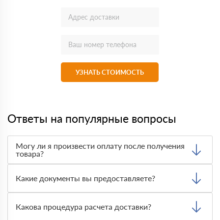
УЗНАТЬ СТОИМОСТЬ
Ответы на популярные вопросы
Могу ли я произвести оплату после получения
товара?
Да, мы обычно требуем оплаты после доставки товара.
Тем не менее, если качество полученных вами товаров
Какие документы вы предоставляете?
неприемлемо, вы можете отказаться от них.
Мы предоставляем все необходимые документы, такие
как сертификаты подлинности, удостоверения качества
Какова процедура расчета доставки?
и транспортные документы, на каждый предлагаемый