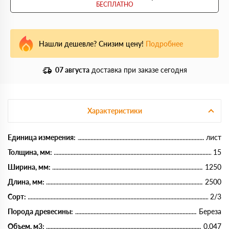
БЕСПЛАТНО
Нашли дешевле? Снизим цену!
Подробнее
07 августа
доставка при заказе сегодня
Характеристики
Единица измерения:
лист
Толщина, мм:
15
Ширина, мм:
1250
Длина, мм:
2500
Сорт:
2/3
Порода древесины:
Береза
Объем, м3:
0.047