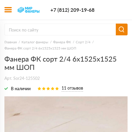
+7 (812) 209-1
+7 (812) 209-19-68
Заказать з
Главная
Каталог фанеры
Фанера ФК
Сорт 2/4
Фанера ФК сорт 2/4 6х1525х1525 мм ШОП
Фанера ФК сорт 2/4 6х1525х1525
мм ШОП
Арт. Sor24-125502
11 отзывов
В наличии