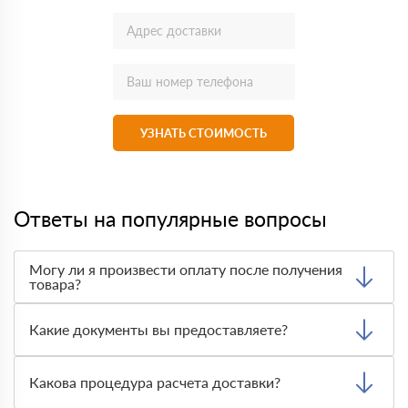
УЗНАТЬ СТОИМОСТЬ
Ответы на популярные вопросы
Могу ли я произвести оплату после получения
товара?
Да, мы обычно требуем оплаты после доставки товара.
Тем не менее, если качество полученных вами товаров
Какие документы вы предоставляете?
неприемлемо, вы можете отказаться от них.
Мы предоставляем все необходимые документы, такие
как сертификаты подлинности, удостоверения качества
Какова процедура расчета доставки?
и транспортные документы, на каждый предлагаемый