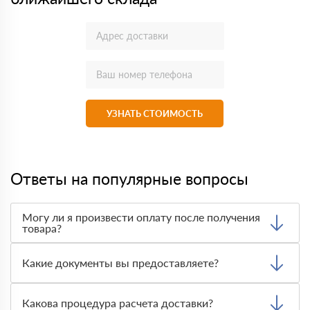
УЗНАТЬ СТОИМОСТЬ
Ответы на популярные вопросы
Могу ли я произвести оплату после получения
товара?
Да, мы обычно требуем оплаты после доставки товара.
Тем не менее, если качество полученных вами товаров
Какие документы вы предоставляете?
неприемлемо, вы можете отказаться от них.
Мы предоставляем все необходимые документы, такие
как сертификаты подлинности, удостоверения качества
Какова процедура расчета доставки?