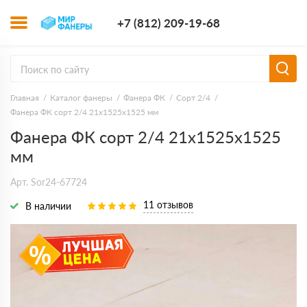
+7 (812) 209-1
+7 (812) 209-19-68
Заказать з
Главная
Каталог фанеры
Фанера ФК
Сорт 2/4
Фанера ФК сорт 2/4 21х1525х1525 мм
Фанера ФК сорт 2/4 21х1525х1525
мм
Арт. Sor24-67724
11 отзывов
В наличии