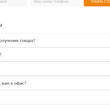
УЗНАТЬ С
ы
олучения товара?
товара. Тем не менее, если качество полученных вами товаров непр
?
 такие как сертификаты подлинности, удостоверения качества и 
ся менеджер, чтобы обсудить особенности заказа. После этого наш
 вам в офис?
Петербург, Мурино, Кооперативная 20б, часы работы офиса с 9.00 ч.
ере 20%, что соответствует общей системе налогообложения.