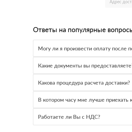
Ответы на популярные вопрос
Могу ли я произвести оплату после п
Да, мы обычно требуем оплаты после доставки 
Какие документы вы предоставляете
Мы предоставляем все необходимые документы,
предлагаемый нами товар.
Какова процедура расчета доставки?
Как только вы оформите заявку, с вами свяжет
доставки и сообщит вам эту информацию.
В котором часу мне лучше приехать к
Приглашаем вас посетить нас по адресу: Санкт-
Работаете ли Вы с НДС?
Мы соблюдаем стандартную ставку НДС в разм