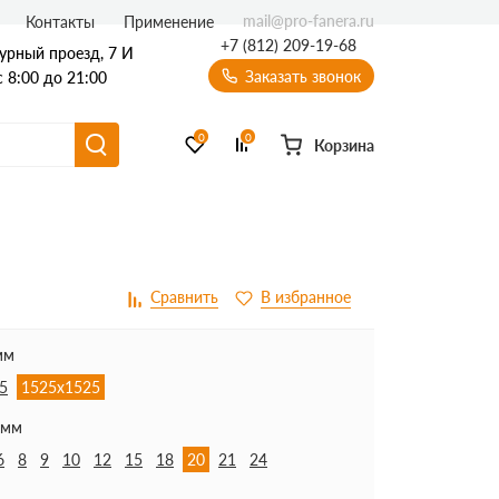
mail@pro-fanera.ru
Контакты
Применение
+7 (812) 209-19-68
урный проезд, 7 И
Заказать звонок
 8:00 до 21:00
0
0
Корзина
мм
5
1525х1525
 мм
6
8
9
10
12
15
18
20
21
24