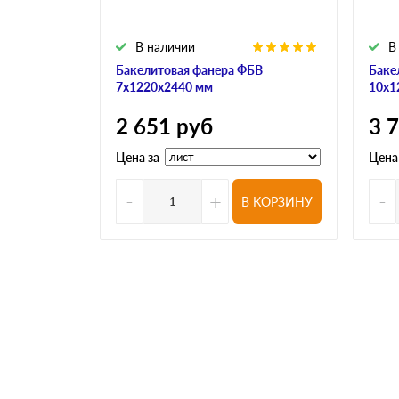
В наличии
В
Бакелитовая фанера ФБВ
Баке
7х1220х2440 мм
10х1
2 651
руб
3 
Цена за
Цена
-
+
-
В КОРЗИНУ