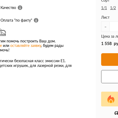
Сорт
Качество
1/1
1/2
Лист
Оплата "по факту"
-
Цена за л
им помочь построить Ваш дом.
1 558
р
е
или
оставляйте заявку
, будем рады
мочь!
гически безопасная класс эмиссии Е1.
етских игрушек, для лазерной резки, для