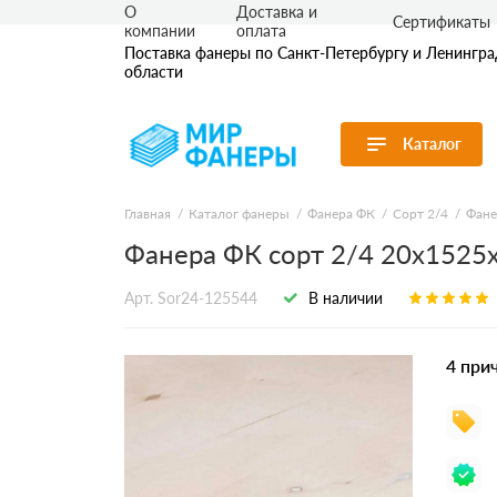
О
Доставка и
Сертификаты
компании
оплата
Поставка фанеры по Санкт-Петербургу и Ленингр
области
Каталог
Перейти в каталог
Главная
Каталог фанеры
Фанера ФК
Сорт 2/4
Фане
Фанера ФК сорт 2/4 20х1525
Продуктовые
Фанера ФК
Фанера ФС
линейки
Ламинирова
Арт. Sor24-125544
В наличии
По применению
Транспортн
По толщине
Бакелитова
Бакелитова
По сорту
4 при
По размеру