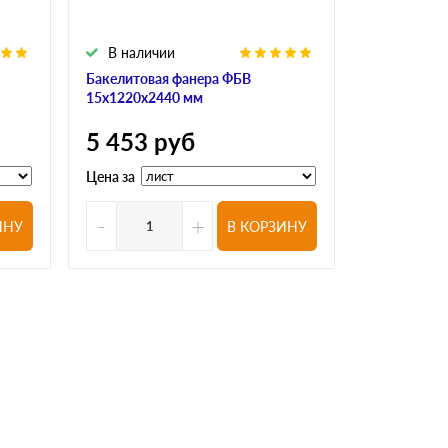
В наличии
В налич
Бакелитовая фанера ФБВ
Бакелитова
15х1220х2440 мм
18х1220х24
5 453
руб
6 413
р
Цена за
Цена за
-
+
-
ИНУ
В КОРЗИНУ