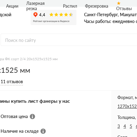
Лазерная
Акции
Распил
Фрезеровка
Отзывы
резка
адской
Санкт-Петербург, Макулат
Часы работы: ежедневно с
ра ФК сорт 2/4 20х1525х1525 мм
х1525 мм
Ф
нная фанера
11 отзывов
ая фанера
я фанера ФБВ
я фанера ФБС
Формат, 
чины купить лист фанеры у нас
1270х152
Оптовая цена
Толщина,
3
4
5
Наличие на складе