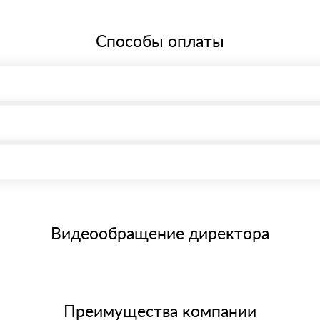
Способы оплаты
, возможна через системы электронных платежей.
иема материала после проверки качества и количества заказанного
15 и не более 19 символов
е номенклатуру товара, количество. После оплаты осуществляется 
щим банковским картам
Видеообращение директора
Преимущества компании