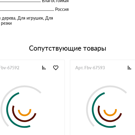
Влагостойкая
Россия
я дерева, Для игрушек, Для
 резки
Сопутствующие товары
 Fbv-67592
Арт. Fbv-67593