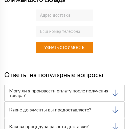
УЗНАТЬ СТОИМОСТЬ
Ответы на популярные вопросы
Могу ли я произвести оплату после получения
товара?
Да, мы обычно требуем оплаты после доставки товара.
Тем не менее, если качество полученных вами товаров
Какие документы вы предоставляете?
неприемлемо, вы можете отказаться от них.
Мы предоставляем все необходимые документы, такие
как сертификаты подлинности, удостоверения качества
Какова процедура расчета доставки?