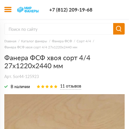
+7 (812) 209-1
+7 (812) 209-19-68
Заказать з
Главная
Каталог фанеры
Фанера ФСФ
Сорт 4/4
Фанера ФСФ хвоя сорт 4/4 27х1220х2440 мм
Фанера ФСФ хвоя сорт 4/4
27х1220х2440 мм
Арт. Sor44-125923
11 отзывов
В наличии