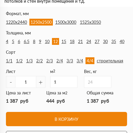
потолков и стен внутри помещения и т.д.
Формат, мм
1220х2440
1250х2500
1500х3000
1525х3050
Толщина, мм
4
5
6
6.5
8
9
10
12
15
18
21
24
27
30
35
40
Сорт
1/1
1/2
1/3
2/2
2/3
2/4
3/3
3/4
4/4
строительная
Лист
м
2
Вес, кг
-
+
24
Цена за лист
Цена за м
Общая сумма
2
1 387
руб
444
руб
1 387
руб
В КОРЗИНУ