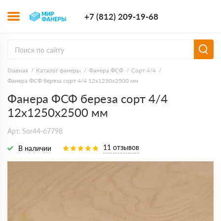
+7 (812) 209-1
+7 (812) 209-19-68
Заказать з
Главная
Каталог фанеры
Фанера ФСФ
Сорт 4/4
Фанера ФСФ береза сорт 4/4 12х1250х2500 мм
Фанера ФСФ береза сорт 4/4
12х1250х2500 мм
Арт. Sor44-67798
11 отзывов
В наличии