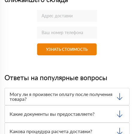
УЗНАТЬ СТОИМОСТЬ
Ответы на популярные вопросы
Могу ли я произвести оплату после получения
товара?
Да, мы обычно требуем оплаты после доставки товара.
Тем не менее, если качество полученных вами товаров
Какие документы вы предоставляете?
неприемлемо, вы можете отказаться от них.
Мы предоставляем все необходимые документы, такие
как сертификаты подлинности, удостоверения качества
Какова процедура расчета доставки?