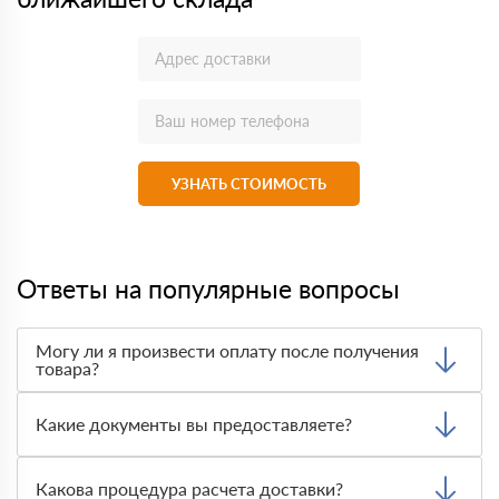
УЗНАТЬ СТОИМОСТЬ
Ответы на популярные вопросы
Могу ли я произвести оплату после получения
товара?
Да, мы обычно требуем оплаты после доставки товара.
Тем не менее, если качество полученных вами товаров
Какие документы вы предоставляете?
неприемлемо, вы можете отказаться от них.
Мы предоставляем все необходимые документы, такие
как сертификаты подлинности, удостоверения качества
Какова процедура расчета доставки?