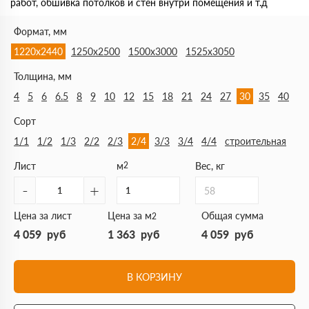
работ, обшивка потолков и стен внутри помещения и т.д
Формат, мм
1220х2440
1250х2500
1500х3000
1525х3050
Толщина, мм
4
5
6
6.5
8
9
10
12
15
18
21
24
27
30
35
40
Сорт
1/1
1/2
1/3
2/2
2/3
2/4
3/3
3/4
4/4
строительная
Лист
м
2
Вес, кг
-
+
58
Цена за лист
Цена за м
Общая сумма
2
4 059
руб
1 363
руб
4 059
руб
В КОРЗИНУ