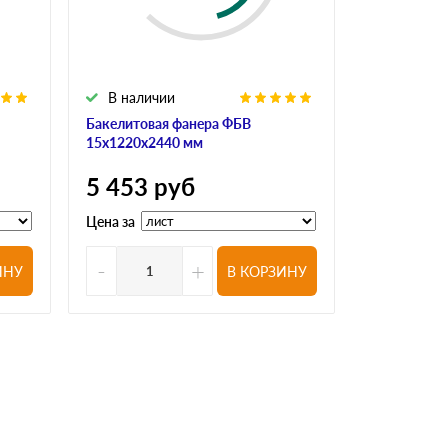
В наличии
В налич
Бакелитовая фанера ФБВ
Бакелитова
15х1220х2440 мм
18х1220х24
5 453
руб
6 413
р
Цена за
Цена за
-
+
-
ИНУ
В КОРЗИНУ