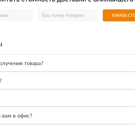
УЗНАТЬ С
ы
олучения товара?
товара. Тем не менее, если качество полученных вами товаров непр
?
 такие как сертификаты подлинности, удостоверения качества и 
ся менеджер, чтобы обсудить особенности заказа. После этого наш
 вам в офис?
Петербург, Мурино, Кооперативная 20б, часы работы офиса с 9.00 ч.