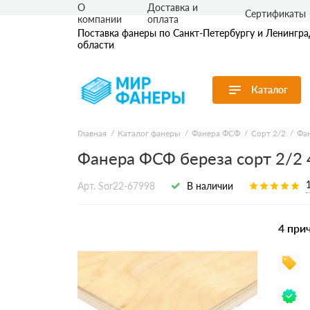
О
Доставка и
Сертификаты
компании
оплата
Поставка фанеры по Санкт-Петербургу и Ленингр
области
Каталог
Перейти в каталог
Главная
Каталог фанеры
Фанера ФСФ
Сорт 2/2
Фан
Фанера ФСФ береза сорт 2/2
Продуктовые
Фанера ФК
Фанера ФС
линейки
Ламинирова
Арт. Sor22-67998
В наличии
По применению
Транспортн
По толщине
Бакелитова
Бакелитова
По сорту
4 при
По размеру