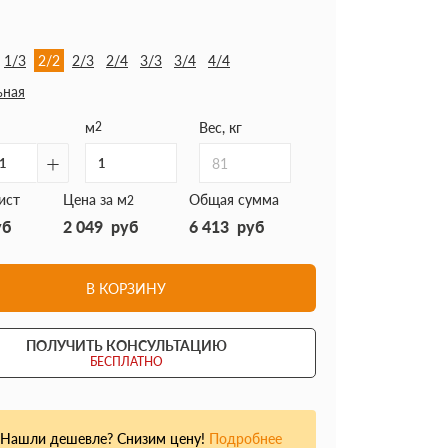
1/3
2/2
2/3
2/4
3/3
3/4
4/4
ьная
м
2
Вес, кг
+
81
ист
Цена за м
Общая сумма
2
уб
2 049
руб
6 413
руб
В КОРЗИНУ
ПОЛУЧИТЬ КОНСУЛЬТАЦИЮ
БЕСПЛАТНО
Нашли дешевле? Снизим цену!
Подробнее