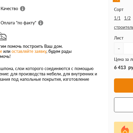
Качество
Сорт
1/1
1/2
Оплата "по факту"
строител
Лист
им помочь построить Ваш дом.
-
е
или
оставляйте заявку
, будем рады
мочь!
Цена за л
6 413
р
з шпона, слои которого соединяются с помощью
ие: для производства мебели, для внутренних и
ования под напольные покрытия, изготовление