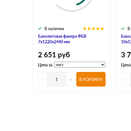
В наличии
В
Бакелитовая фанера ФБВ
Баке
7х1220х2440 мм
10х1
2 651
руб
3 
Цена за
Цена
-
+
-
В КОРЗИНУ