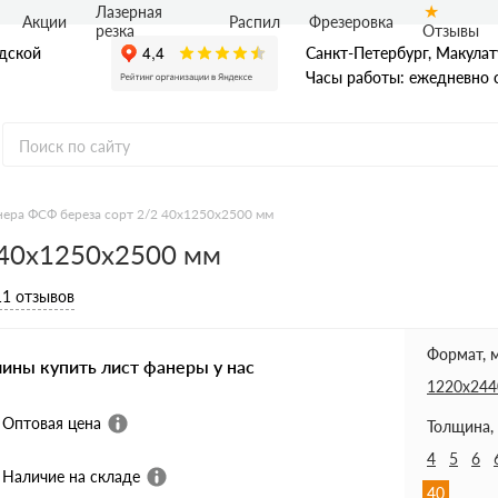
Лазерная
Акции
Распил
Фрезеровка
Отзывы
резка
адской
Санкт-Петербург, Макулат
Часы работы: ежедневно с
ера ФСФ береза сорт 2/2 40х1250х2500 мм
 40х1250х2500 мм
Ф
нная фанера
11 отзывов
ая фанера
я фанера ФБВ
я фанера ФБС
Формат, 
чины купить лист фанеры у нас
1220х244
Оптовая цена
Толщина,
4
5
6
Наличие на складе
40