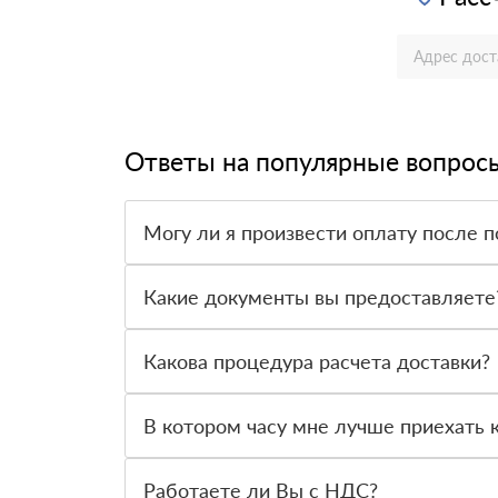
Ответы на популярные вопрос
Могу ли я произвести оплату после п
Да, мы обычно требуем оплаты после доставки 
Какие документы вы предоставляете
Мы предоставляем все необходимые документы,
предлагаемый нами товар.
Какова процедура расчета доставки?
Как только вы оформите заявку, с вами свяжет
доставки и сообщит вам эту информацию.
В котором часу мне лучше приехать к
Приглашаем вас посетить нас по адресу: Санкт-
Работаете ли Вы с НДС?