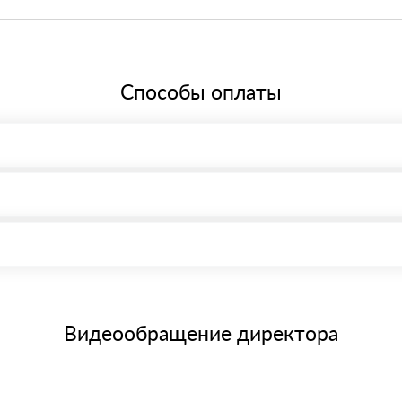
ере 20%, что соответствует общей системе налогообложения.
Способы оплаты
, возможна через системы электронных платежей.
иема материала после проверки качества и количества заказанного
15 и не более 19 символов
е номенклатуру товара, количество. После оплаты осуществляется 
щим банковским картам
Видеообращение директора