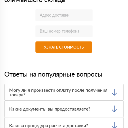
УЗНАТЬ СТОИМОСТЬ
Ответы на популярные вопросы
Могу ли я произвести оплату после получения
товара?
Да, мы обычно требуем оплаты после доставки товара.
Тем не менее, если качество полученных вами товаров
Какие документы вы предоставляете?
неприемлемо, вы можете отказаться от них.
Мы предоставляем все необходимые документы, такие
как сертификаты подлинности, удостоверения качества
Какова процедура расчета доставки?