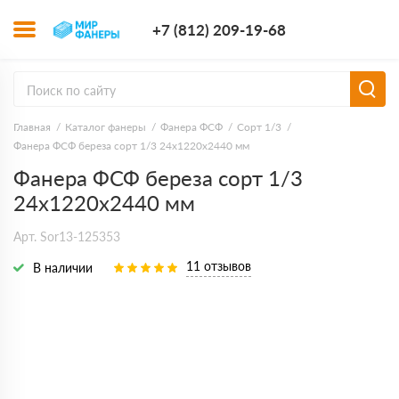
+7 (812) 209-1
+7 (812) 209-19-68
Заказать з
Главная
Каталог фанеры
Фанера ФСФ
Сорт 1/3
Фанера ФСФ береза сорт 1/3 24х1220х2440 мм
Фанера ФСФ береза сорт 1/3
24х1220х2440 мм
Арт. Sor13-125353
11 отзывов
В наличии