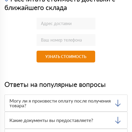
ближайшего склада
УЗНАТЬ СТОИМОСТЬ
Ответы на популярные вопросы
Могу ли я произвести оплату после получения
товара?
Да, мы обычно требуем оплаты после доставки товара.
Тем не менее, если качество полученных вами товаров
Какие документы вы предоставляете?
неприемлемо, вы можете отказаться от них.
Мы предоставляем все необходимые документы, такие