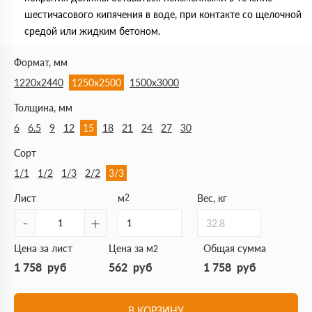
шестичасового кипячения в воде, при контакте со щелочной
средой или жидким бетоном.
Формат, мм
1220х2440
1250х2500
1500х3000
Толщина, мм
6
6.5
9
12
15
18
21
24
27
30
Сорт
1/1
1/2
1/3
2/2
3/3
Лист
м
2
Вес, кг
-
+
32.8
Цена за лист
Цена за м
Общая сумма
2
1 758
руб
562
руб
1 758
руб
В КОРЗИНУ