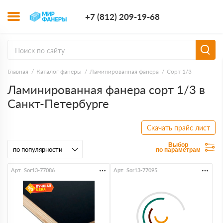
+7 (812) 209-1
+7 (812) 209-19-68
Заказать з
Главная
Каталог фанеры
Ламинированная фанера
Сорт 1/3
Ламинированная фанера сорт 1/3 в
Санкт-Петербурге
Скачать прайс лист
Выбор
по параметрам
Арт. Sor13-77086
Арт. Sor13-77095