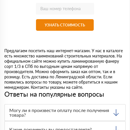
УЗНАТЬ СТОИМОСТЬ
Предлагаем посетить наш интернет-магазин. У нас в каталоге
есть множество наименований строительных материалов. На
официальном сайте можно купить ламинированную фанеру
сорт 1/3 в СПб по выгодным ценам напрямую от
производителя. Можно оформить заказ как оптом, так и в
розницу. Есть доставка по Ленинградской области. Если
появились вопросы по товару, можете обратиться к нашим
менеджерам. Контакты указаны на сайте.
Ответы на популярные вопросы
Могу ли я произвести оплату после получения
товара?
Да, мы обычно требуем оплаты после доставки товара.
Тем не менее, если качество полученных вами товаров
Какие документы вы предоставляете?