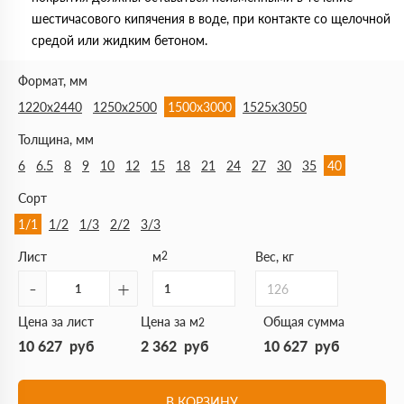
шестичасового кипячения в воде, при контакте со щелочной
средой или жидким бетоном.
Формат, мм
1220х2440
1250х2500
1500х3000
1525х3050
Толщина, мм
6
6.5
8
9
10
12
15
18
21
24
27
30
35
40
Сорт
1/1
1/2
1/3
2/2
3/3
Лист
м
2
Вес, кг
-
+
126
Цена за лист
Цена за м
Общая сумма
2
10 627
руб
2 362
руб
10 627
руб
В КОРЗИНУ