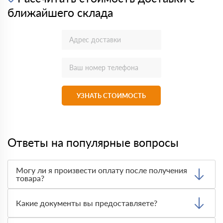
ближайшего склада
УЗНАТЬ СТОИМОСТЬ
Ответы на популярные вопросы
Могу ли я произвести оплату после получения
товара?
Да, мы обычно требуем оплаты после доставки товара.
Тем не менее, если качество полученных вами товаров
Какие документы вы предоставляете?
неприемлемо, вы можете отказаться от них.
Мы предоставляем все необходимые документы, такие