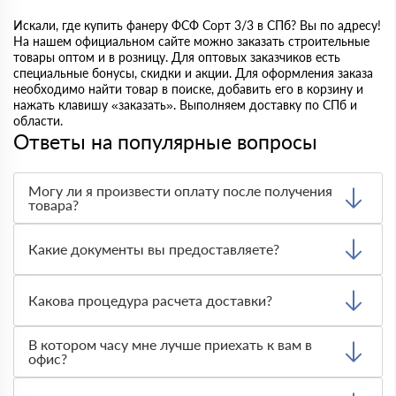
Искали, где купить фанеру ФСФ Сорт 3/3 в СПб? Вы по адресу!
На нашем официальном сайте можно заказать строительные
товары оптом и в розницу. Для оптовых заказчиков есть
специальные бонусы, скидки и акции. Для оформления заказа
необходимо найти товар в поиске, добавить его в корзину и
нажать клавишу «заказать». Выполняем доставку по СПб и
области.
Ответы на популярные вопросы
Могу ли я произвести оплату после получения
товара?
Да, мы обычно требуем оплаты после доставки товара.
Тем не менее, если качество полученных вами товаров
Какие документы вы предоставляете?
неприемлемо, вы можете отказаться от них.
Мы предоставляем все необходимые документы, такие
как сертификаты подлинности, удостоверения качества
Какова процедура расчета доставки?
и транспортные документы, на каждый предлагаемый
нами товар.
Как только вы оформите заявку, с вами свяжется
В котором часу мне лучше приехать к вам в
менеджер, чтобы обсудить особенности заказа. После
офис?
этого наша команда логистов определит цену и график
доставки и сообщит вам эту информацию.
Приглашаем вас посетить нас по адресу: Санкт-