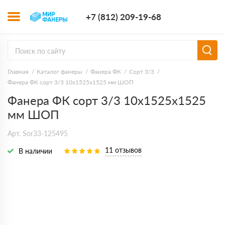
+7 (812) 209-1
+7 (812) 209-19-68
Заказать з
Главная
Каталог фанеры
Фанера ФК
Сорт 3/3
Фанера ФК сорт 3/3 10х1525х1525 мм ШОП
Фанера ФК сорт 3/3 10х1525х1525
мм ШОП
Арт. Sor33-125495
11 отзывов
В наличии