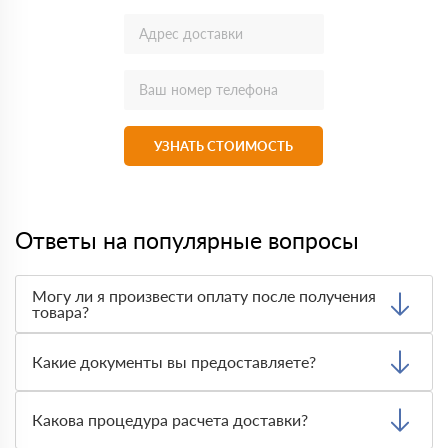
УЗНАТЬ СТОИМОСТЬ
Ответы на популярные вопросы
Могу ли я произвести оплату после получения
товара?
Да, мы обычно требуем оплаты после доставки товара.
Тем не менее, если качество полученных вами товаров
Какие документы вы предоставляете?
неприемлемо, вы можете отказаться от них.
Мы предоставляем все необходимые документы, такие
как сертификаты подлинности, удостоверения качества
Какова процедура расчета доставки?
и транспортные документы, на каждый предлагаемый