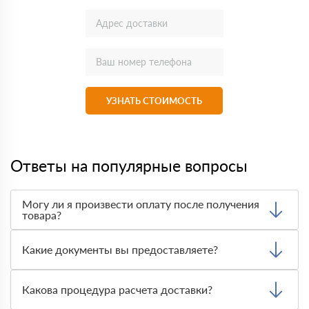
УЗНАТЬ СТОИМОСТЬ
Ответы на популярные вопросы
Могу ли я произвести оплату после получения
товара?
Да, мы обычно требуем оплаты после доставки товара.
Тем не менее, если качество полученных вами товаров
Какие документы вы предоставляете?
неприемлемо, вы можете отказаться от них.
Мы предоставляем все необходимые документы, такие
как сертификаты подлинности, удостоверения качества
Какова процедура расчета доставки?
и транспортные документы, на каждый предлагаемый