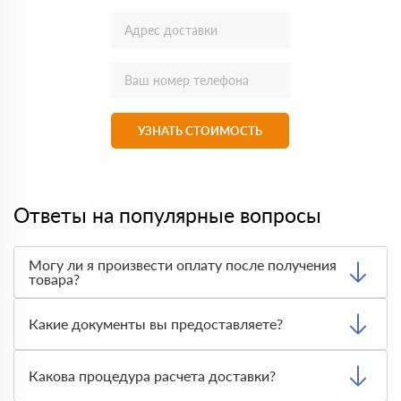
УЗНАТЬ СТОИМОСТЬ
Ответы на популярные вопросы
Могу ли я произвести оплату после получения
товара?
Да, мы обычно требуем оплаты после доставки товара.
Тем не менее, если качество полученных вами товаров
Какие документы вы предоставляете?
неприемлемо, вы можете отказаться от них.
Мы предоставляем все необходимые документы, такие
как сертификаты подлинности, удостоверения качества
Какова процедура расчета доставки?
и транспортные документы, на каждый предлагаемый