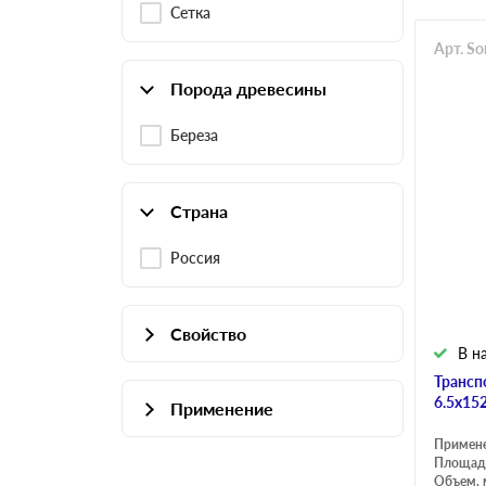
Сетка
Арт. S
Порода древесины
Береза
Страна
Россия
Свойство
В н
Влагостойкая
Трансп
6.5х15
Применение
Примен
Для опалубки
Площадь
Объем, 
Для пола