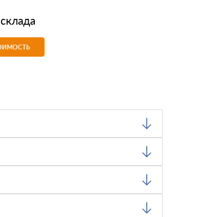
 склада
ТОИМОСТЬ
иемлемо, вы можете отказаться от них.
транспортные документы, на каждый
а команда логистов определит цену и график