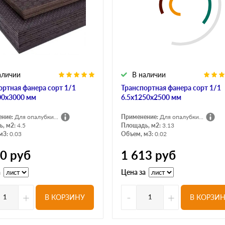
аличии
В наличии
ортная фанера сорт 1/1
Транспортная фанера сорт 1/1
00х3000 мм
6.5х1250х2500 мм
ение:
Для опалубки...
Применение:
Для опалубки...
, м2:
4.5
Площадь, м2:
3.13
м3:
0.03
Объем, м3:
0.02
40
руб
1 613
руб
а
Цена за
+
-
+
В КОРЗИНУ
В КОРЗИ