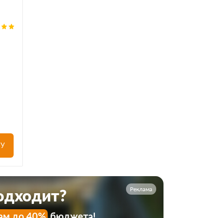
НУ
Реклама
подходит?
ам до 40%
бюджета!