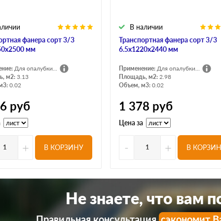
аличии
В наличии
ортная фанера сорт 3/3
Транспортная фанера сорт 3/3
50х2500 мм
6.5х1220х2440 мм
ение:
Для опалубки...
Применение:
Для опалубки...
, м2:
3.13
Площадь, м2:
2.98
м3:
0.02
Объем, м3:
0.02
06
руб
1 378
руб
а
Цена за
+
-
+
В КОРЗИНУ
В КОРЗИ
Не знаете, что вам 
Правильная консультация
сэкономит В