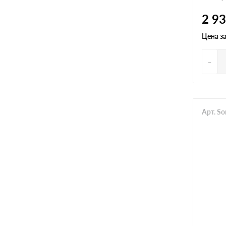
2 9
Для стен
Для транспорта
Цена з
-
Арт. S