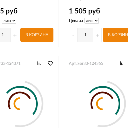
35
руб
1 505
руб
а
Цена за
+
-
+
В КОРЗИНУ
В КОРЗИ
or33-124371
Арт. Sor33-124365