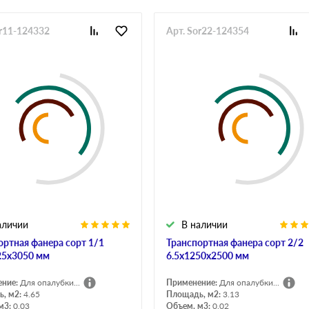
or11-124332
Арт. Sor22-124354
аличии
В наличии
ортная фанера сорт 1/1
Транспортная фанера сорт 2/2
25х3050 мм
6.5х1250х2500 мм
ение:
Для опалубки...
Применение:
Для опалубки...
, м2:
4.65
Площадь, м2:
3.13
м3:
0.03
Объем, м3:
0.02