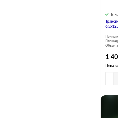
В н
Трансп
6.5х12
Примен
Площадь
Объем, 
1 4
Цена з
-