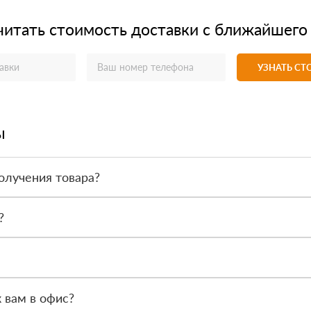
читать стоимость доставки с ближайшего
УЗНАТЬ С
ы
олучения товара?
товара. Тем не менее, если качество полученных вами товаров непр
?
 такие как сертификаты подлинности, удостоверения качества и 
ся менеджер, чтобы обсудить особенности заказа. После этого наш
 вам в офис?