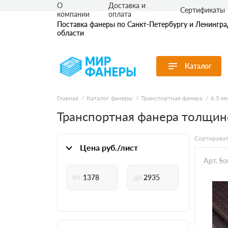
О
Доставка и
Сертификаты
компании
оплата
Поставка фанеры по Санкт-Петербургу и Ленингр
области
Каталог
Перейти в каталог
Главная
Каталог фанеры
Транспортная фанера
6.5 м
Транспортная фанера толщино
Продуктовые
Фанера ФК
Фанера ФС
линейки
Ламинирова
По применению
Сортироват
Транспортн
Цена руб./лист
По толщине
Бакелитова
Бакелитова
Арт. S
По сорту
По размеру