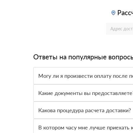
Расс
Ответы на популярные вопрос
Могу ли я произвести оплату после п
Да, мы обычно требуем оплаты после доставки 
Какие документы вы предоставляете
Мы предоставляем все необходимые документы,
предлагаемый нами товар.
Какова процедура расчета доставки?
Как только вы оформите заявку, с вами свяжет
доставки и сообщит вам эту информацию.
В котором часу мне лучше приехать к