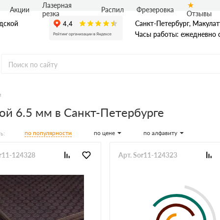
Лазерная
Акции
Распил
Фрезеровка
Отзывы
резка
адской
Санкт-Петербург, Макулат
Часы работы: ежедневно с
м
й 6.5 мм в Санкт-Петербурге
Ф
нная фанера
по популярности
по цене
по алфавиту
ь:
ая фанера
я фанера ФБВ
я фанера ФБС
or11-124328
Арт. Sor11-124323